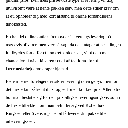
gnidningsløs. Den mest prisbevidste type af levering vil dog
utvivlsomt være at hente pakken selv, men dette stiller krav om
at du opholder dig med kort afstand til online forhandlerens
tilholdssted.
En hel del online outlets frembyder 1 hverdags levering på
massevis af varer, men vær på vagt da det antager at bestillingen
fuldbyrdes forud for et konkret klokkeslæt, så at de har en
chance for at nå at få varen sendt afsted forud for at
lagermedarbejderne drager hjemad.
Flere internet foretagender sikrer levering uden gebyr, men for
det meste kun såfremt du shopper for en konkret pris. Alternativt
bør man beslutte sig for den prisbilligste leveringsudgave, som i
de fleste tilfælde – om man befinder sig ved København,
Ringsted eller Svenstrup – er at få leveret din pakke til et
udleveringssted.