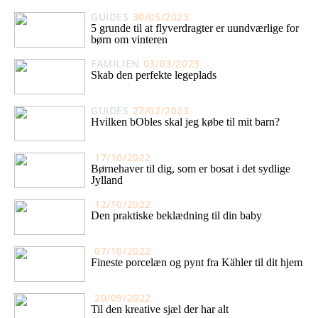
GUIDES
30/05/2023
5 grunde til at flyverdragter er uundværlige for
børn om vinteren
FAMILIEN
03/03/2023
Skab den perfekte legeplads
GUIDES
27/02/2023
Hvilken bObles skal jeg købe til mit barn?
17/10/2022
Børnehaver til dig, som er bosat i det sydlige
Jylland
12/10/2022
Den praktiske beklædning til din baby
07/10/2022
Fineste porcelæn og pynt fra Kähler til dit hjem
20/09/2022
Til den kreative sjæl der har alt