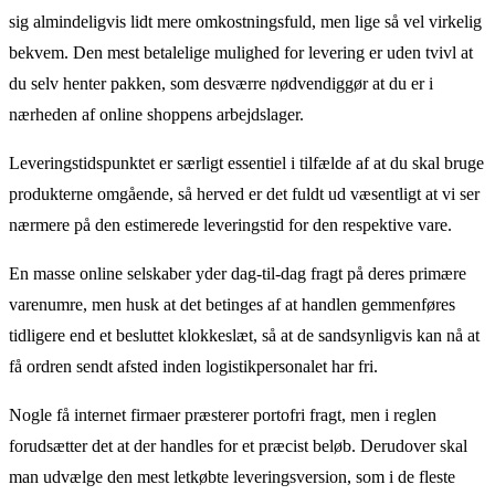
sig almindeligvis lidt mere omkostningsfuld, men lige så vel virkelig
bekvem. Den mest betalelige mulighed for levering er uden tvivl at
du selv henter pakken, som desværre nødvendiggør at du er i
nærheden af online shoppens arbejdslager.
Leveringstidspunktet er særligt essentiel i tilfælde af at du skal bruge
produkterne omgående, så herved er det fuldt ud væsentligt at vi ser
nærmere på den estimerede leveringstid for den respektive vare.
En masse online selskaber yder dag-til-dag fragt på deres primære
varenumre, men husk at det betinges af at handlen gemmenføres
tidligere end et besluttet klokkeslæt, så at de sandsynligvis kan nå at
få ordren sendt afsted inden logistikpersonalet har fri.
Nogle få internet firmaer præsterer portofri fragt, men i reglen
forudsætter det at der handles for et præcist beløb. Derudover skal
man udvælge den mest letkøbte leveringsversion, som i de fleste