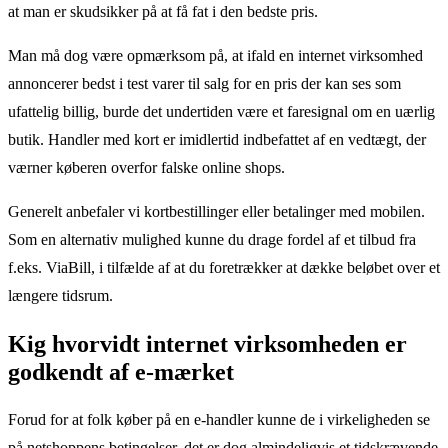
at man er skudsikker på at få fat i den bedste pris.
Man må dog være opmærksom på, at ifald en internet virksomhed
annoncerer bedst i test varer til salg for en pris der kan ses som
ufattelig billig, burde det undertiden være et faresignal om en uærlig
butik. Handler med kort er imidlertid indbefattet af en vedtægt, der
værner køberen overfor falske online shops.
Generelt anbefaler vi kortbestillinger eller betalinger med mobilen.
Som en alternativ mulighed kunne du drage fordel af et tilbud fra
f.eks. ViaBill, i tilfælde af at du foretrækker at dække beløbet over et
længere tidsrum.
Kig hvorvidt internet virksomheden er
godkendt af e-mærket
Forud for at folk køber på en e-handler kunne de i virkeligheden se
på netshoppens betingelser, det er dog almindeligvis et tidskrævende