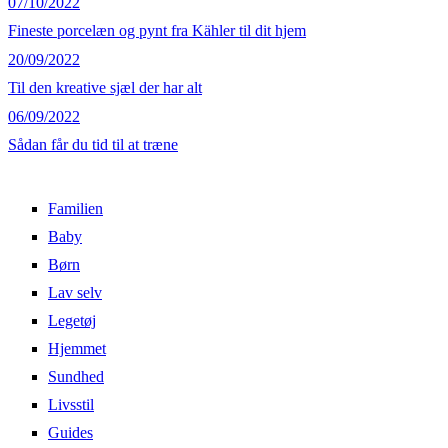
07/10/2022
Fineste porcelæn og pynt fra Kähler til dit hjem
20/09/2022
Til den kreative sjæl der har alt
06/09/2022
Sådan får du tid til at træne
Familien
Baby
Børn
Lav selv
Legetøj
Hjemmet
Sundhed
Livsstil
Guides