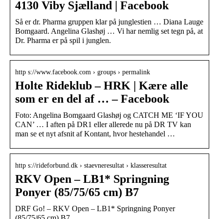
4130 Viby Sjælland | Facebook
Så er dr. Pharma gruppen klar på junglestien … Diana Lauge
Bomgaard. Angelina Glashøj … Vi har nemlig set tegn på, at
Dr. Pharma er på spil i junglen.
http s://www.facebook.com › groups › permalink
Holte Rideklub – HRK | Kære alle
som er en del af … – Facebook
Foto: Angelina Bomgaard Glashøj og CATCH ME ‘IF YOU
CAN’ … I aften på DR1 eller allerede nu på DR TV kan
man se et nyt afsnit af Kontant, hvor hestehandel …
http s://rideforbund.dk › staevneresultat › klasseresultat
RKV Open – LB1* Springning
Ponyer (85/75/65 cm) B7
DRF Go! – RKV Open – LB1* Springning Ponyer
(85/75/65 cm) B7