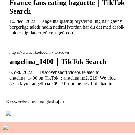
France fans eating baguette｜TikTok
Search
10. dec. 2022 — angelina glashøj brysterpulling hair gayny
borgerlige taledr nadia nadimHvordan har du det med at folk
kalder dig datterцей сон цей сон …
http s://www.tiktok.com › Discover
angelina_1400｜TikTok Search
6. okt. 2022 — Discover short videos related to
angelina_1400 on TikTok. ; angelina.no2. 219. We tried
@Jacklyn ; angelinaa.209. 71. not the best but i had to …
Keywords: angelina glashøj dr