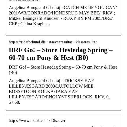
Angelina Bomgaard Glashøj · CATCH ME ‘IF YOU CAN’
2001/WB/CONRADO/HONDSRUG MAY BEE/, RKV ;
Mikkel Baungaard Knudsen · ROXY BY PM 2005/DR///,
CEP ; Celina Kragh …
http s://rideforbund.dk › staevneresultat › klasseresultat
DRF Go! – Store Hestedag Spring –
60-70 cm Pony & Hest (B0)
DRF Go! – Store Hestedag Spring – 60-70 cm Pony & Hest
(B0)
Angelina Bomgaard Glashøj · TRICKSY F AF
LILLENÆSGÅRD 2003/LU/FOLLOW MEE
BOSSETOON KOLKA/TARA F AF
LILLENÆSGÅRD/ENGLYST SHERLOCK, RKV, 0,
57,68.
http s://www.tiktok.com › Discover