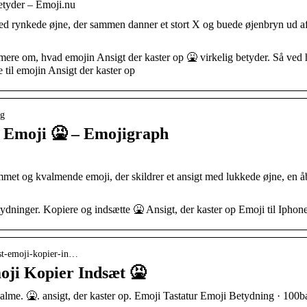
etyder – Emoji.nu
ed rynkede øjne, der sammen danner et stort X og buede øjenbryn ud af
mere om, hvad emojin Ansigt der kaster op 🤮 virkelig betyder. Så ved 
il emojin Ansigt der kaster op
ng
p Emoji 🤮 – Emojigraph
met og kvalmende emoji, der skildrer et ansigt med lukkede øjne, en å
tydninger. Kopiere og indsætte 🤮 Ansigt, der kaster op Emoji til Iph
ast-emoji-kopier-in…
oji Kopier Indsæt 🤮
valme. 🤮. ansigt, der kaster op. Emoji Tastatur Emoji Betydning · 10