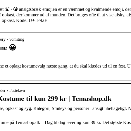
t 🤮 · 🤮 ansigtsbræk-emojien er en væmmet og kvalmende emoji, der s
 opkast, der kommer ud af munden. Det bruges ofte til at vise afsky, a
yg, opkast, Kode: U+1F92E
ory › vomiting
ne 😀
t oplagt kostumevalg næste gang, at du skal klædes ud til en fest. Udo
der › Fastelavn
stume til kun 299 kr | Temashop.dk
, opkast og syg. Kategori, Smileys og personer | ansigt ubehageligt. N
me på Temashop.dk – Dag til dag levering kun 39 kr. Det største Kost