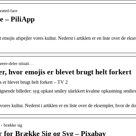
seated-face
e – PiliApp
emojis afspejler vores kultur. Nederst i artiklen er en liste over de eks
seere-deler-situati…
er, hvor emojis er blevet brugt helt forkert
s er blevet brugt helt forkert – TV 2
Lignende billeder: syg opkast smiley ulækkert kvalme opkastning smili
vores kultur. Nederst i artiklen er en liste over de eksempler, hvor de do
 › brække sig
er for Brække Sig og Syg – Pixabay