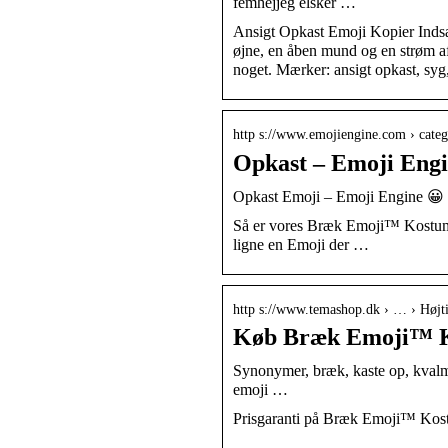
femhejjeg elsker …
Ansigt Opkast Emoji Kopier Indsæ
øjne, en åben mund og en strøm af
noget. Mærker: ansigt opkast, s
http s://www.emojiengine.com › categ
Opkast – Emoji Engi
Opkast Emoji – Emoji Engine 😀
Så er vores Bræk Emoji™ Kostume e
ligne en Emoji der …
http s://www.temashop.dk › … › Højti
Køb Bræk Emoji™ Ko
Synonymer, bræk, kaste op, kvalme
emoji …
Prisgaranti på Bræk Emoji™ Kostu