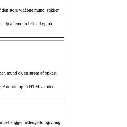
 den store vidåbne mund, stikker
hjælp af emojin i Email og på
ben mund og en strøm af opkast,
one, Android og få HTML-koder.
0bamsebeliggenhedengelfotogiv mig