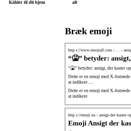
Kähler til dit hjem
alt
Bræk emoji
http s://www.emojiall.com › … › ansi
“🤮” betyder: ansig
“🤮” betyder: ansigt, der kaster o
Dette er en emoji med X-formede ø
at indikere …
Dette er en emoji med X-formede ø
at indikere
http s://emoji.nu › ansigt-der-kaster-o
Emoji Ansigt der kas