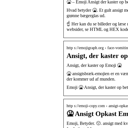
🤮 – Emoji Ansigt der kaster op b
Hvad betyder 🤮. Et gult ansigt m
grønne bægerglas ud.
☝ Her kan du se billeder og læse 
websider, se HTML og HEX kode t
http s://emojigraph.org › face-vomiti
Ansigt, der kaster o
Ansigt, der kaster op Emoji 🤮
🤮 ansigtsbræk-emojien er en væm
der kommer ud af munden.
Emoji 🤮 Ansigt, der kaster op be
http s://emoji-copy.com › ansigt-opk
🤮 Ansigt Opkast Em
Emoji, Betyder. 🤢. ansigt med k