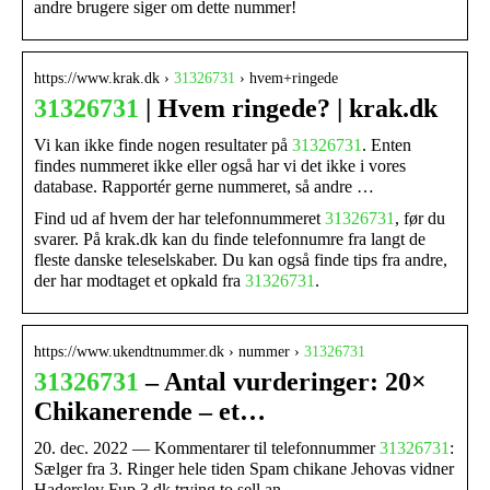
andre brugere siger om dette nummer!
https://www.krak.dk ›
31326731
› hvem+ringede
31326731
| Hvem ringede? | krak.dk
Vi kan ikke finde nogen resultater på
31326731
. Enten
findes nummeret ikke eller også har vi det ikke i vores
database. Rapportér gerne nummeret, så andre …
Find ud af hvem der har telefonnummeret
31326731
, før du
svarer. På krak.dk kan du finde telefonnumre fra langt de
fleste danske teleselskaber. Du kan også finde tips fra andre,
der har modtaget et opkald fra
31326731
.
https://www.ukendtnummer.dk › nummer ›
31326731
31326731
– Antal vurderinger: 20×
Chikanerende – et…
20. dec. 2022 — Kommentarer til telefonnummer
31326731
:
Sælger fra 3. Ringer hele tiden Spam chikane Jehovas vidner
Haderslev Fup 3.dk trying to sell an …