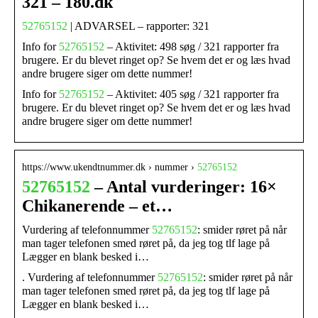
321 – 180.dk
52765152
| ADVARSEL – rapporter: 321
Info for
52765152
– Aktivitet: 498 søg / 321 rapporter fra
brugere. Er du blevet ringet op? Se hvem det er og læs hvad
andre brugere siger om dette nummer!
Info for
52765152
– Aktivitet: 405 søg / 321 rapporter fra
brugere. Er du blevet ringet op? Se hvem det er og læs hvad
andre brugere siger om dette nummer!
https://www.ukendtnummer.dk › nummer ›
52765152
52765152
– Antal vurderinger: 16×
Chikanerende – et…
Vurdering af telefonnummer
52765152
: smider røret på når
man tager telefonen smed røret på, da jeg tog tlf lage på
Lægger en blank besked i…
. Vurdering af telefonnummer
52765152
: smider røret på når
man tager telefonen smed røret på, da jeg tog tlf lage på
Lægger en blank besked i…