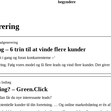
begyndere
rering
leadgenerering
 – 6 trin til at vinde flere kunder
t i gang og foran konkurrenterne ✅
ing. Følg vores model og få flere leads og vind flere kunder. Det give
n Indlæg
ing? – Green.Click
n får du nye interessante leads?
tentielle kunder til din forretning. … Og online markedsføring er én af