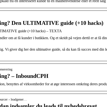
pkald fra en interesseret kunde til en mailhenvendelse eller et reelt salg 
ring? Den ULTIMATIVE guide (+10 hacks)
LTIMATIVE guide (+10 hacks) – TEXTA
er om at få kunder i butikken. Og et skridt på vejen dertil er at få dine
lig. Vi giver dig her den ultimative guide, så du kan få succes med din l
generering
ring? – InboundCPH
ion, benyttes af virksomheder for at øge interessen omkring deres produ
sourcer › leadgener…
an indsamler du leads til nyhedsbrevet