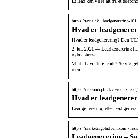
Et lead kan være alt fra et telefono
http s://texta.dk › leadgenerering-101
Hvad er leadgenere
Hvad er leadgenerering? Den U
2. jul. 2021 — Leadgenerering handl
nyhedsbreve, …
Vil du have flere leads? Selvfølge
mere.
http s://inboundcph.dk › viden › lead
Hvad er leadgenere
Leadgenerering, eller lead generat
http s://marketingplatform.com › res
Leadgenerering – Såd