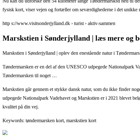
Nu kan du udforske den 54 kilometer lange Tøndermarsksti ned til den
fysisk kort, viser vejen og fortæller om seværdighederne i det unikk
http s://www.visitsonderjylland.dk › turist › aktiv-sammen
Marskstien i Sønderjylland | læs mere og
Marskstien i Sønderjylland | oplev den enestående natur i Tøndermar
Tøndermarsken er en del af den UNESCO udpegede Nationalpark Vadeh
Tøndermarsken til noget …
Marskstien går gennem et stykke dansk natur, som du ikke finder no
udpegede Nationalpark Vadehavet og Marskstien er i 2021 blevet bel
kvalitet på din vej.
Keywords: tøndermarsken kort, marskstien kort