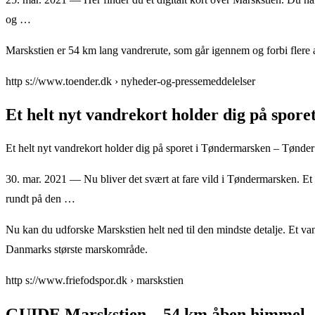
og …
Marskstien er 54 km lang vandrerute, som går igennem og forbi fler
http s://www.toender.dk › nyheder-og-pressemeddelelser
Et helt nyt vandrekort holder dig på spor
Et helt nyt vandrekort holder dig på sporet i Tøndermarsken – Tøn
30. mar. 2021 — Nu bliver det svært at fare vild i Tøndermarsken. Et d
rundt på den …
Nu kan du udforske Marskstien helt ned til den mindste detalje. Et va
Danmarks største marskområde.
http s://www.friefodspor.dk › marskstien
GUIDE Marskstien – 54 km åben himmel –