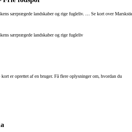
skens særprægede landskaber og rige fugleliv. … Se kort over Marsksti
skens særprægede landskaber og rige fugleliv
rt er oprettet af en bruger. Få flere oplysninger om, hvordan du
ia