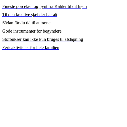
Fineste porcelæn og pynt fra Kähler til dit hjem
Til den kreative sjæl der har alt
Sådan får du tid til at træne
Gode instrumenter for begyndere
Stofbukser kan ikke kun bruges til afslapning
Ferieaktiviteter for hele familien