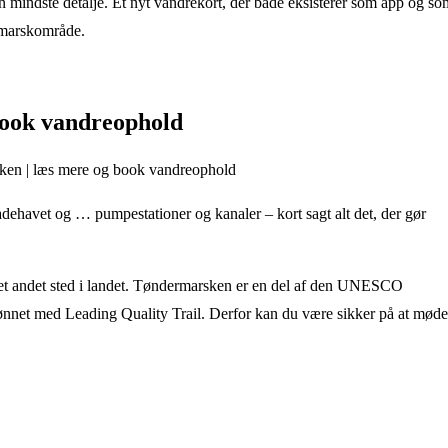
 mindste detalje. Et nyt vandrekort, der både eksisterer som app og so
e marskområde.
 book vandreophold
sken | læs mere og book vandreophold
avet og … pumpestationer og kanaler – kort sagt alt det, der gør
get andet sted i landet. Tøndermarsken er en del af den UNESCO
ønnet med Leading Quality Trail. Derfor kan du være sikker på at møde