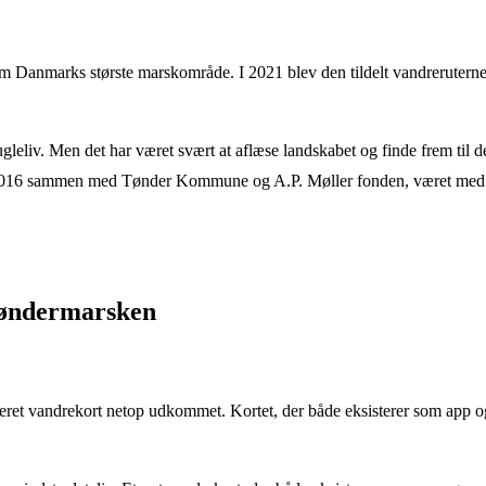
em Danmarks største marskområde. I 2021 blev den tildelt vandrerutern
leliv. Men det har været svært at aflæse landskabet og finde frem til d
de i 2016 sammen med Tønder Kommune og A.P. Møller fonden, været med
 Tøndermarsken
aljeret vandrekort netop udkommet. Kortet, der både eksisterer som app o