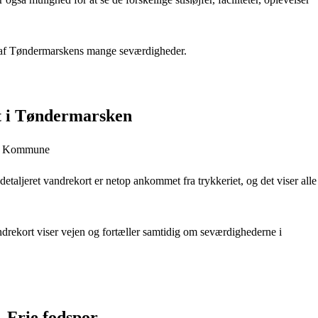
e af Tøndermarskens mange seværdigheder.
et i Tøndermarsken
der Kommune
etaljeret vandrekort er netop ankommet fra trykkeriet, og det viser alle
ndrekort viser vejen og fortæller samtidig om seværdighederne i
 Frie fodspor